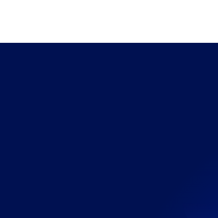
es de
ation
atique