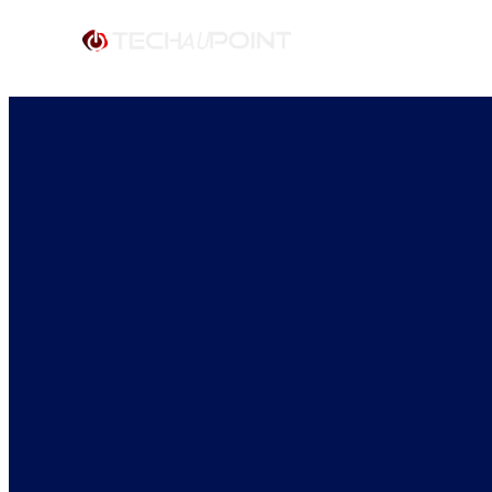
Servic
Répar
Inform