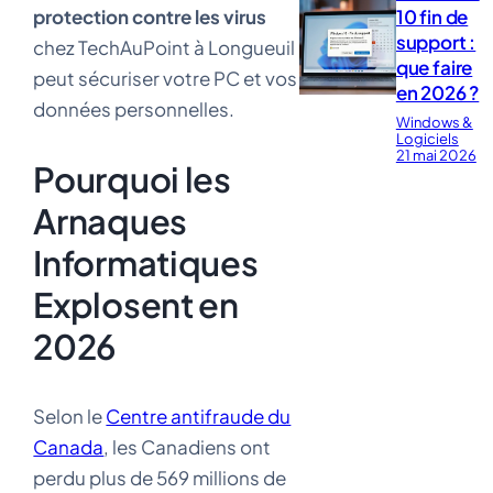
10 fin de
protection contre les virus
support :
chez TechAuPoint à Longueuil
que faire
peut sécuriser votre PC et vos
en 2026 ?
données personnelles.
Windows &
Logiciels
21 mai 2026
Pourquoi les
Arnaques
Informatiques
Explosent en
2026
Selon le
Centre antifraude du
Canada
, les Canadiens ont
perdu plus de 569 millions de