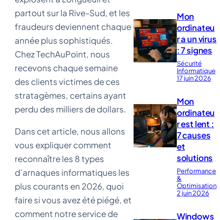
partout sur la Rive-Sud, et les
Mon
fraudeurs deviennent chaque
ordinateu
r a un virus
année plus sophistiqués.
: 7 signes
Chez TechAuPoint, nous
Sécurité
recevons chaque semaine
Informatique
17 juin 2026
des clients victimes de ces
stratagèmes, certains ayant
Mon
perdu des milliers de dollars.
ordinateu
r est lent :
Dans cet article, nous allons
7 causes
vous expliquer comment
et
solutions
reconnaître les 8 types
Performance
d’arnaques informatiques les
&
plus courants en 2026, quoi
Optimisation
2 juin 2026
faire si vous avez été piégé, et
comment notre service de
Windows