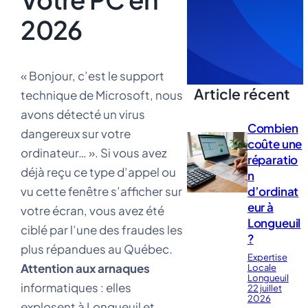
2026
« Bonjour, c’est le support
Article récent
technique de Microsoft, nous
avons détecté un virus
Combien
dangereux sur votre
coûte une
ordinateur… ». Si vous avez
réparatio
déjà reçu ce type d’appel ou
n
d’ordinat
vu cette fenêtre s’afficher sur
eur à
votre écran, vous avez été
Longueuil
ciblé par l’une des fraudes les
?
plus répandues au Québec.
Expertise
Attention aux arnaques
Locale
Longueuil
informatiques : elles
22 juillet
2026
explosent à Longueuil et